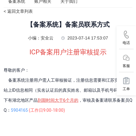
备案系统
账户相关
关于我们
< 返回文章列表
【备案系统】备案员联系方式
小编：安全云
2023-07-14 17:53:07
电话
ICP备案用户注册审核提示
客服
尊敬的客户：
备案系统注册用户需人工审核验证，注册信息需要和江苏安全云网
工单
站上ID信息相同（实名认证后的真实姓名、邮箱以及手机号码），ID
下有湖北地区产品
到期时间大于6个月的
，审核及备案请联系备案员Q
Q：
5904165
(工作日9:00-18:00)